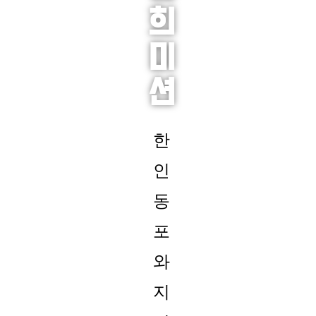
희
미
션
한
인
동
포
와
지