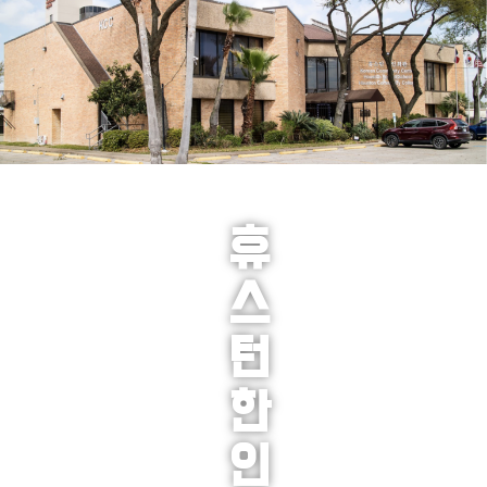
휴
스
턴
한
인