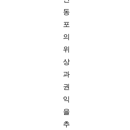
동
포
의
위
상
과
권
익
을
추