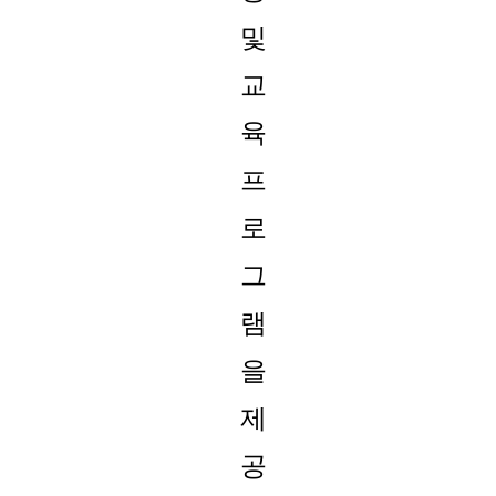
및
교
육
프
로
그
램
을
제
공