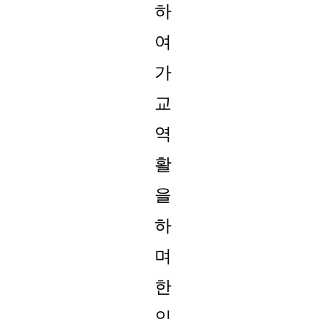
하
여
가
교
역
활
을
하
며
한
인